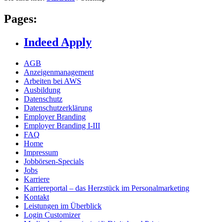
Pages:
Indeed Apply
AGB
Anzeigenmanagement
Arbeiten bei AWS
Ausbildung
Datenschutz
Datenschutzerklärung
Employer Branding
Employer Branding I-III
FAQ
Home
Impressum
Jobbörsen-Specials
Jobs
Karriere
Karriereportal – das Herzstück im Personalmarketing
Kontakt
Leistungen im Überblick
Login Customizer